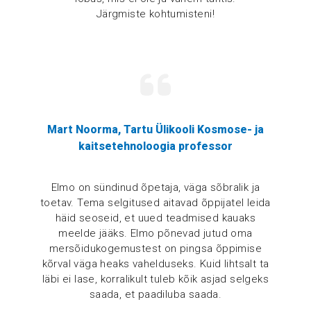
Järgmiste kohtumisteni!
Mart Noorma, Tartu Ülikooli Kosmose- ja
kaitsetehnoloogia professor
Elmo on sündinud õpetaja, väga sõbralik ja
toetav. Tema selgitused aitavad õppijatel leida
häid seoseid, et uued teadmised kauaks
meelde jääks. Elmo põnevad jutud oma
mersõidukogemustest on pingsa õppimise
kõrval väga heaks vahelduseks. Kuid lihtsalt ta
läbi ei lase, korralikult tuleb kõik asjad selgeks
saada, et paadiluba saada.