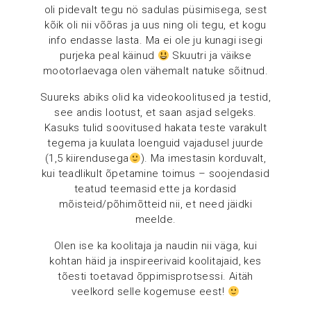
oli pidevalt tegu nö sadulas püsimisega, sest
kõik oli nii võõras ja uus ning oli tegu, et kogu
info endasse lasta. Ma ei ole ju kunagi isegi
purjeka peal käinud
Skuutri ja väikse
mootorlaevaga olen vähemalt natuke sõitnud.
Suureks abiks olid ka videokoolitused ja testid,
see andis lootust, et saan asjad selgeks.
Kasuks tulid soovitused hakata teste varakult
tegema ja kuulata loenguid vajadusel juurde
(1,5 kiirendusega
). Ma imestasin korduvalt,
kui teadlikult õpetamine toimus – soojendasid
teatud teemasid ette ja kordasid
mõisteid/põhimõtteid nii, et need jäidki
meelde.
Olen ise ka koolitaja ja naudin nii väga, kui
kohtan häid ja inspireerivaid koolitajaid, kes
tõesti toetavad õppimisprotsessi. Aitäh
veelkord selle kogemuse eest!