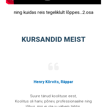
ning kuidas reis tegeliklult lõppes…2.osa
KURSANDID MEIST
Henry Kõrvits, Räppar
Suure tänud koolituse eest,
Koolitus oli hariv, põnev, professionaalne ning
lõbus, mis ei ole ju vähem tähtis.