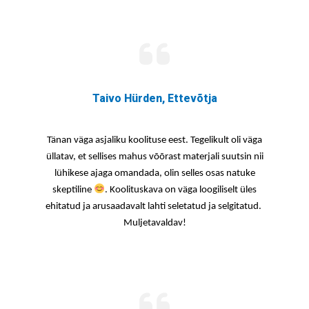
Taivo Hürden, Ettevõtja
Tänan väga asjaliku koolituse eest. Tegelikult oli väga
üllatav, et sellises mahus võõrast materjali suutsin nii
lühikese ajaga omandada, olin selles osas natuke
skeptiline
. Koolituskava on väga loogiliselt üles
ehitatud ja arusaadavalt lahti seletatud ja selgitatud.
Muljetavaldav!