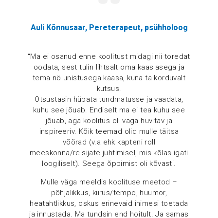
Auli Kõnnusaar, Pereterapeut, psühholoog
“Ma ei osanud enne koolitust midagi nii toredat
oodata, sest tulin lihtsalt oma kaaslasega ja
tema nö unistusega kaasa, kuna ta korduvalt
kutsus.
Otsustasin hüpata tundmatusse ja vaadata,
kuhu see jõuab. Endiselt ma ei tea kuhu see
jõuab, aga koolitus oli väga huvitav ja
inspireeriv. Kõik teemad olid mulle täitsa
võõrad (v.a ehk kapteni roll
meeskonna/reisijate juhtimisel, mis kõlas igati
loogiliselt). Seega õppimist oli kõvasti.
Mulle väga meeldis koolituse meetod –
põhjalikkus, kiirus/tempo, huumor,
heatahtlikkus, oskus erinevaid inimesi toetada
ja innustada. Ma tundsin end hoitult. Ja samas