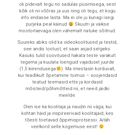
oli pidevalt tegu nö sadulas püsimisega, sest
kõik oli nii võõras ja uus ning oli tegu, et kogu
info endasse lasta. Ma ei ole ju kunagi isegi
purjeka peal käinud
Skuutri ja väikse
mootorlaevaga olen vähemalt natuke sõitnud.
Suureks abiks olid ka videokoolitused ja testid,
see andis lootust, et saan asjad selgeks.
Kasuks tulid soovitused hakata teste varakult
tegema ja kuulata loenguid vajadusel juurde
(1,5 kiirendusega
). Ma imestasin korduvalt,
kui teadlikult õpetamine toimus – soojendasid
teatud teemasid ette ja kordasid
mõisteid/põhimõtteid nii, et need jäidki
meelde.
Olen ise ka koolitaja ja naudin nii väga, kui
kohtan häid ja inspireerivaid koolitajaid, kes
tõesti toetavad õppimisprotsessi. Aitäh
veelkord selle kogemuse eest!