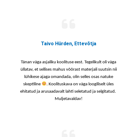
Taivo Hürden, Ettevõtja
Tänan väga asjaliku koolituse eest. Tegelikult oli väga
üllatav, et sellises mahus võõrast materjali suutsin nii
lühikese ajaga omandada, olin selles osas natuke
skeptiline
. Koolituskava on väga loogiliselt üles
ehitatud ja arusaadavalt lahti seletatud ja selgitatud.
Muljetavaldav!