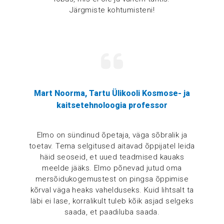
Järgmiste kohtumisteni!
Mart Noorma, Tartu Ülikooli Kosmose- ja
kaitsetehnoloogia professor
Elmo on sündinud õpetaja, väga sõbralik ja
toetav. Tema selgitused aitavad õppijatel leida
häid seoseid, et uued teadmised kauaks
meelde jääks. Elmo põnevad jutud oma
mersõidukogemustest on pingsa õppimise
kõrval väga heaks vahelduseks. Kuid lihtsalt ta
läbi ei lase, korralikult tuleb kõik asjad selgeks
saada, et paadiluba saada.