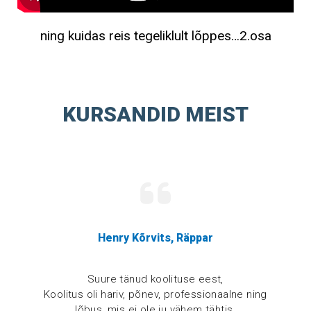
ning kuidas reis tegeliklult lõppes…2.osa
KURSANDID MEIST
Henry Kõrvits, Räppar
Suure tänud koolituse eest,
Koolitus oli hariv, põnev, professionaalne ning
lõbus, mis ei ole ju vähem tähtis.