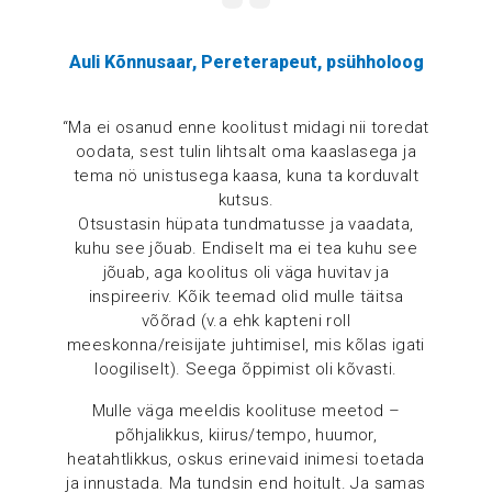
Auli Kõnnusaar, Pereterapeut, psühholoog
“Ma ei osanud enne koolitust midagi nii toredat
oodata, sest tulin lihtsalt oma kaaslasega ja
tema nö unistusega kaasa, kuna ta korduvalt
kutsus.
Otsustasin hüpata tundmatusse ja vaadata,
kuhu see jõuab. Endiselt ma ei tea kuhu see
jõuab, aga koolitus oli väga huvitav ja
inspireeriv. Kõik teemad olid mulle täitsa
võõrad (v.a ehk kapteni roll
meeskonna/reisijate juhtimisel, mis kõlas igati
loogiliselt). Seega õppimist oli kõvasti.
Mulle väga meeldis koolituse meetod –
põhjalikkus, kiirus/tempo, huumor,
heatahtlikkus, oskus erinevaid inimesi toetada
ja innustada. Ma tundsin end hoitult. Ja samas