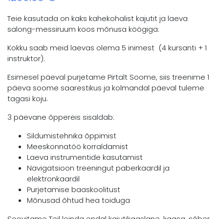
Teie kasutada on kaks kahekohalist kajutit ja laeva
salong-messiruum koos mõnusa köögiga.
Kokku saab meid laevas olema 5 inimest (4 kursanti + 1
instruktor).
Esimesel päeval purjetame Pirtalt Soome, siis treenime 1
päeva soome saarestikus ja kolmandal päeval tuleme
tagasi koju.
3 päevane õppereis sisaldab:
Sildumistehnika õppimist
Meeskonnatöö korraldamist
Laeva instrumentide kasutamist
Navigatsioon treeningut paberkaardil ja
elektronkaardil
Purjetamise baaskoolitust
Mõnusad õhtud hea toiduga
Soovitame Teil leinda endal kajutikaaslane, kaasa, sõber