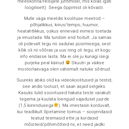
meeskonna/reisijate juhtimisel, mis kõlas igati
loogiliselt). Seega õppimist oli kõvasti.
Mulle väga meeldis koolituse meetod –
põhjalikkus, kiirus/tempo, huumor,
heatahtlikkus, oskus erinevaid inimesi toetada
ja innustada. Ma tundsin end hoitult. Ja samas
oli pidevalt tegu nö sadulas püsimisega, sest
kõik oli nii võõras ja uus ning oli tegu, et kogu
info endasse lasta. Ma ei ole ju kunagi isegi
purjeka peal käinud
Skuutri ja väikse
mootorlaevaga olen vähemalt natuke sõitnud.
Suureks abiks olid ka videokoolitused ja testid,
see andis lootust, et saan asjad selgeks.
Kasuks tulid soovitused hakata teste varakult
tegema ja kuulata loenguid vajadusel juurde
(1,5 kiirendusega
). Ma imestasin korduvalt,
kui teadlikult õpetamine toimus – soojendasid
teatud teemasid ette ja kordasid
mõisteid/põhimõtteid nii, et need jäidki