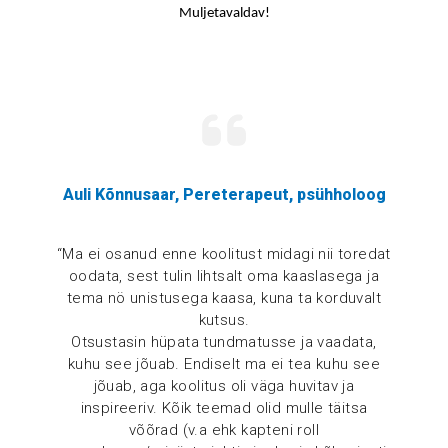
Muljetavaldav!
Auli Kõnnusaar, Pereterapeut, psühholoog
“Ma ei osanud enne koolitust midagi nii toredat
oodata, sest tulin lihtsalt oma kaaslasega ja
tema nö unistusega kaasa, kuna ta korduvalt
kutsus.
Otsustasin hüpata tundmatusse ja vaadata,
kuhu see jõuab. Endiselt ma ei tea kuhu see
jõuab, aga koolitus oli väga huvitav ja
inspireeriv. Kõik teemad olid mulle täitsa
võõrad (v.a ehk kapteni roll