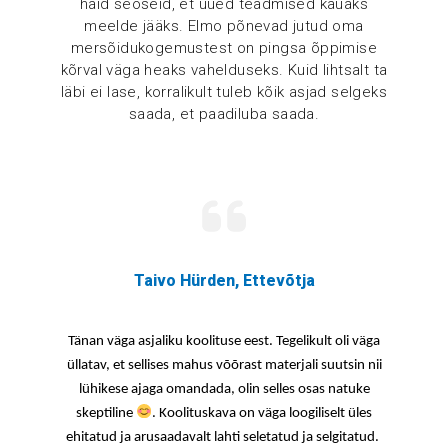
häid seoseid, et uued teadmised kauaks
meelde jääks. Elmo põnevad jutud oma
mersõidukogemustest on pingsa õppimise
kõrval väga heaks vahelduseks. Kuid lihtsalt ta
läbi ei lase, korralikult tuleb kõik asjad selgeks
saada, et paadiluba saada.
Taivo Hürden, Ettevõtja
Tänan väga asjaliku koolituse eest. Tegelikult oli väga
üllatav, et sellises mahus võõrast materjali suutsin nii
lühikese ajaga omandada, olin selles osas natuke
skeptiline
. Koolituskava on väga loogiliselt üles
ehitatud ja arusaadavalt lahti seletatud ja selgitatud.