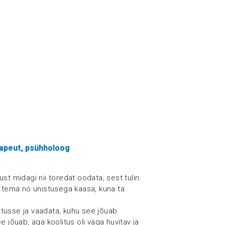
rapeut, psühholoog
st midagi nii toredat oodata, sest tulin
a tema nö unistusega kaasa, kuna ta
tusse ja vaadata, kuhu see jõuab.
e jõuab, aga koolitus oli väga huvitav ja