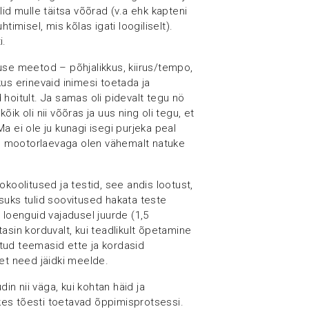
lid mulle täitsa võõrad (v.a ehk kapteni
htimisel, mis kõlas igati loogiliselt).
i.
use meetod – põhjalikkus, kiirus/tempo,
us erinevaid inimesi toetada ja
hoitult. Ja samas oli pidevalt tegu nö
ik oli nii võõras ja uus ning oli tegu, et
a ei ole ju kunagi isegi purjeka peal
se mootorlaevaga olen vähemalt natuke
okoolitused ja testid, see andis lootust,
suks tulid soovitused hakata teste
 loenguid vajadusel juurde (1,5
tasin korduvalt, kui teadlikult õpetamine
tud teemasid ette ja kordasid
 et need jäidki meelde.
din nii väga, kui kohtan häid ja
, kes tõesti toetavad õppimisprotsessi.