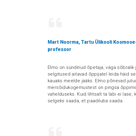
Mart Noorma, Tartu Ülikooli Kosmose-
professor
Elmo on sündinud õpetaja, väga sõbralik 
selgitused aitavad õppijatel leida häid 
kauaks meelde jääks. Elmo põnevad jut
mersõidukogemustest on pingsa õppimis
vahelduseks. Kuid lihtsalt ta läbi ei lase, 
selgeks saada, et paadiluba saada.