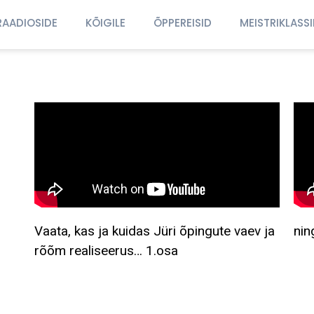
RAADIOSIDE
KÕIGILE
ÕPPEREISID
MEISTRIKLASS
Vaata, kas ja kuidas Jüri õpingute vaev ja
nin
rõõm realiseerus… 1.osa