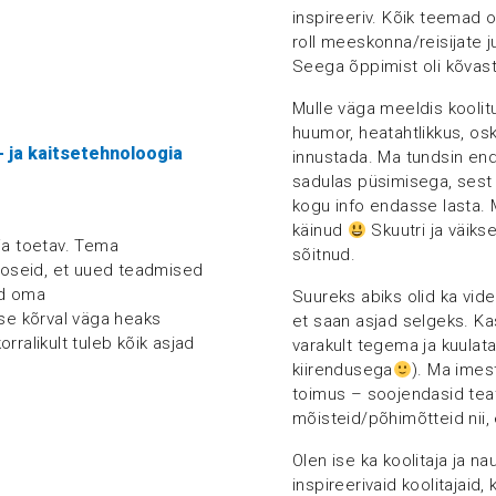
inspireeriv. Kõik teemad o
roll meeskonna/reisijate ju
Seega õppimist oli kõvast
Mulle väga meeldis koolit
huumor, heatahtlikkus, osk
 ja kaitsetehnoloogia
innustada. Ma tundsin end 
sadulas püsimisega, sest kõ
kogu info endasse lasta. M
käinud
Skuutri ja väik
ja toetav. Tema
sõitnud.
seoseid, et uued teadmised
ud oma
Suureks abiks olid ka vide
e kõrval väga heaks
et saan asjad selgeks. Ka
korralikult tuleb kõik asjad
varakult tegema ja kuulata
kiirendusega
). Ma imes
toimus – soojendasid tea
mõisteid/põhimõtteid nii,
Olen ise ka koolitaja ja nau
inspireerivaid koolitajaid