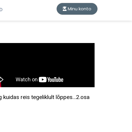
Minu konto
ID
g kuidas reis tegeliklult lõppes…2.osa