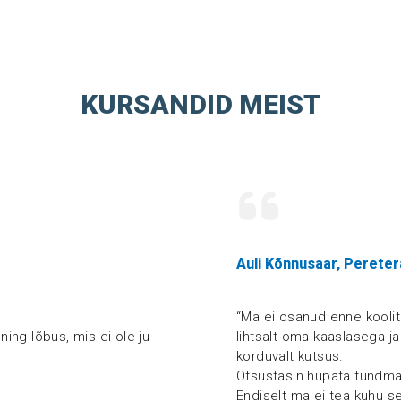
KURSANDID MEIST
Auli Kõnnusaar, Perete
“Ma ei osanud enne koolitu
ning lõbus, mis ei ole ju
lihtsalt oma kaaslasega j
korduvalt kutsus.
Otsustasin hüpata tundma
Endiselt ma ei tea kuhu se