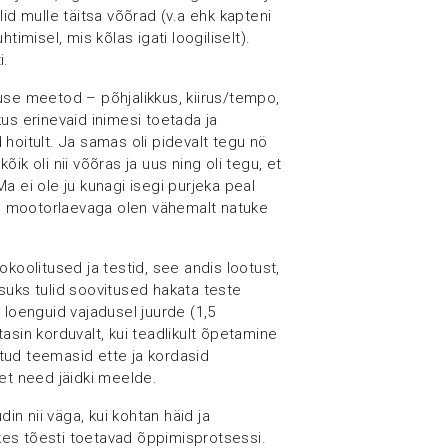
lid mulle täitsa võõrad (v.a ehk kapteni
htimisel, mis kõlas igati loogiliselt).
i.
use meetod – põhjalikkus, kiirus/tempo,
us erinevaid inimesi toetada ja
hoitult. Ja samas oli pidevalt tegu nö
ik oli nii võõras ja uus ning oli tegu, et
a ei ole ju kunagi isegi purjeka peal
se mootorlaevaga olen vähemalt natuke
okoolitused ja testid, see andis lootust,
suks tulid soovitused hakata teste
 loenguid vajadusel juurde (1,5
tasin korduvalt, kui teadlikult õpetamine
tud teemasid ette ja kordasid
 et need jäidki meelde.
din nii väga, kui kohtan häid ja
, kes tõesti toetavad õppimisprotsessi.