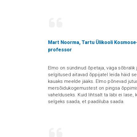
Mart Noorma, Tartu Ülikooli Kosmose-
professor
Elmo on sündinud õpetaja, väga sõbralik 
selgitused aitavad õppijatel leida häid 
kauaks meelde jääks. Elmo põnevad jut
mersõidukogemustest on pingsa õppimis
vahelduseks. Kuid lihtsalt ta läbi ei lase, 
selgeks saada, et paadiluba saada.