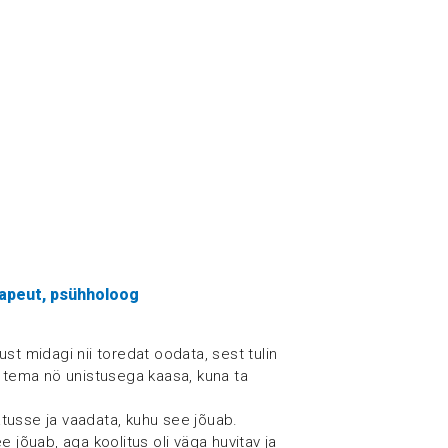
rapeut, psühholoog
st midagi nii toredat oodata, sest tulin
a tema nö unistusega kaasa, kuna ta
tusse ja vaadata, kuhu see jõuab.
e jõuab, aga koolitus oli väga huvitav ja