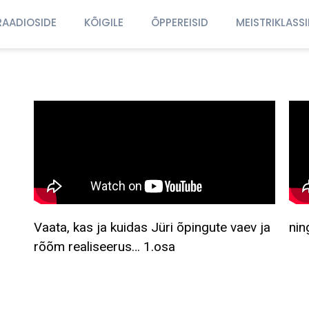
RAADIOSIDE
KÕIGILE
ÕPPEREISID
MEISTRIKLASS
Vaata, kas ja kuidas Jüri õpingute vaev ja
nin
rõõm realiseerus… 1.osa