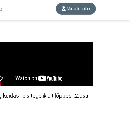
Minu konto
ID
g kuidas reis tegeliklult lõppes…2.osa