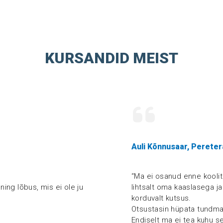
KURSANDID MEIST
Auli Kõnnusaar, Perete
“Ma ei osanud enne koolitu
ning lõbus, mis ei ole ju
lihtsalt oma kaaslasega j
korduvalt kutsus.
Otsustasin hüpata tundma
Endiselt ma ei tea kuhu se