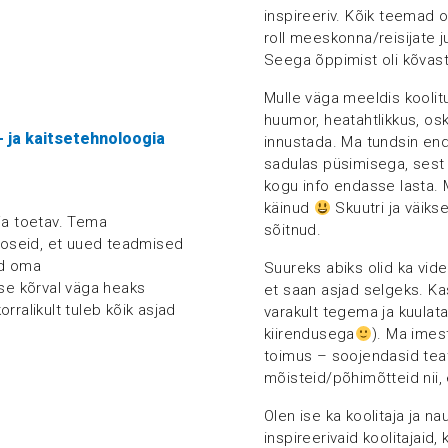
inspireeriv. Kõik teemad o
roll meeskonna/reisijate ju
Seega õppimist oli kõvast
Mulle väga meeldis koolit
huumor, heatahtlikkus, osk
 ja kaitsetehnoloogia
innustada. Ma tundsin end 
sadulas püsimisega, sest kõ
kogu info endasse lasta. M
käinud
Skuutri ja väik
ja toetav. Tema
sõitnud.
seoseid, et uued teadmised
ud oma
Suureks abiks olid ka vide
e kõrval väga heaks
et saan asjad selgeks. Ka
korralikult tuleb kõik asjad
varakult tegema ja kuulata
kiirendusega
). Ma imes
toimus – soojendasid tea
mõisteid/põhimõtteid nii,
Olen ise ka koolitaja ja nau
inspireerivaid koolitajaid